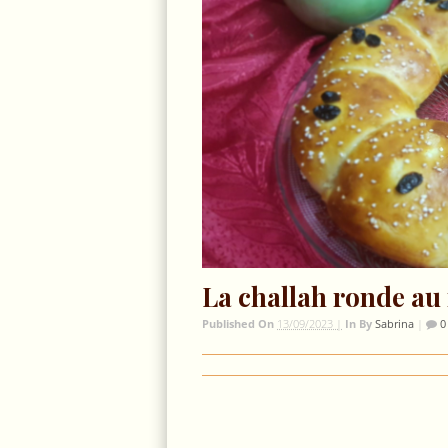
La challah ronde au 
Published On
13/09/2023 |
In
By
Sabrina
|
0