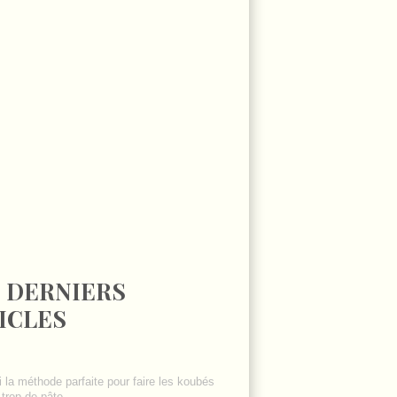
 DERNIERS
ICLES
i la méthode parfaite pour faire les koubés
trop de pâte