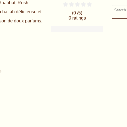
 Shabbat, Rosh
challah délicieuse et
(0 /
5
)
0
ratings
ison de doux parfums.
e