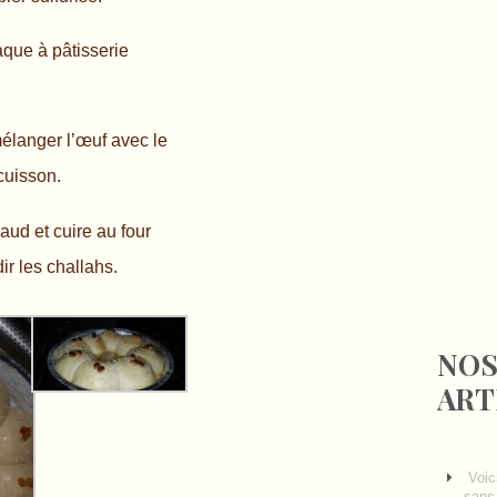
aque à pâtisserie
mélanger l’œuf avec le
 cuisson.
aud et cuire au four
dir les challahs.
NOS
ART
Voic
sans 