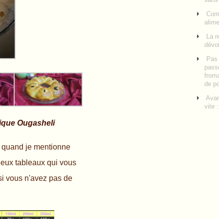
Comm
alime
La r
dévoi
Pas 
pass
froma
de p
Avan
vite 
ique Ougasheli
 quand je mentionne
deux tableaux qui vous
si vous n'avez pas de