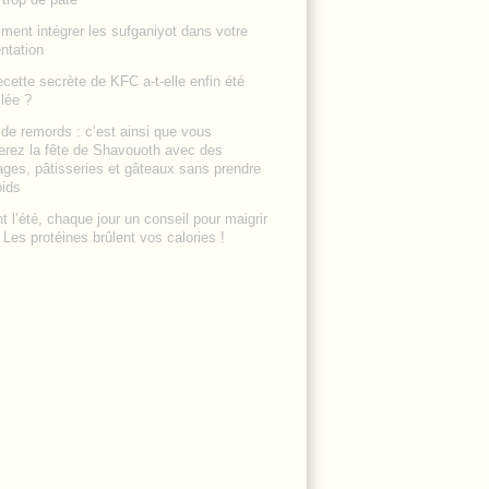
ent intégrer les sufganiyot dans votre
ntation
ecette secrète de KFC a-t-elle enfin été
lée ?
de remords : c’est ainsi que vous
erez la fête de Shavouoth avec des
ges, pâtisseries et gâteaux sans prendre
oids
t l’été, chaque jour un conseil pour maigrir
: Les protéines brûlent vos calories !