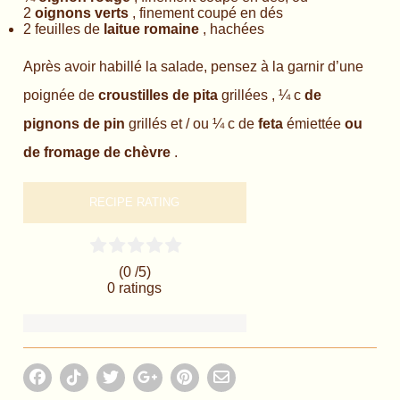
2
oignons verts
, finement coupé en dés
2 feuilles de
laitue romaine
, hachées
Après avoir habillé la salade, pensez à la garnir d’une
poignée de
croustilles de pita
grillées , ¼ c
de
pignons de pin
grillés et / ou ¼ c de
feta
émiettée
ou
de fromage de chèvre
.
RECIPE RATING
(0 /
5
)
0
ratings