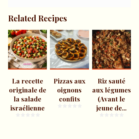
Related Recipes
La recette
Pizzas aux
Riz sauté
originale de
oignons
aux légumes
f
la salade
confits
(Avant le
israélienne
jeune de...
a