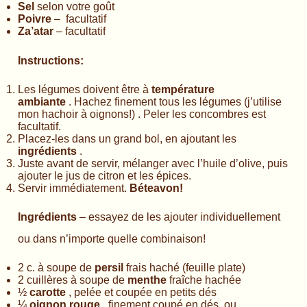
Sel
selon votre goût
Poivre
– facultatif
Za’atar
– facultatif
Instructions:
Les légumes doivent être à
température
ambiante
. Hachez finement tous les légumes (j’utilise
mon hachoir à oignons!) . Peler les concombres est
facultatif.
Placez-les dans un grand bol, en ajoutant les
ingrédients
.
Juste avant de servir, mélanger avec l’huile d’olive, puis
ajouter le jus de citron et les épices.
Servir immédiatement.
Béteavon!
Ingrédients
– essayez de les ajouter individuellement
ou dans n’importe quelle combinaison!
2 c. à soupe de
persil
frais haché (feuille plate)
2 cuillères à soupe de
menthe
fraîche hachée
½
carotte
, pelée et coupée en petits dés
¼
oignon rouge
, finement coupé en dés, ou