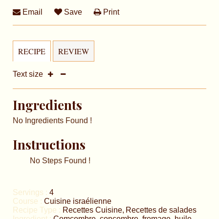
Email
Save
Print
RECIPE
REVIEW
Text size
Ingredients
No Ingredients Found !
Instructions
No Steps Found !
Servings :
4
Course :
Cuisine israélienne
Recipe Type :
Recettes Cuisine
Recettes de salades
Ingredient :
Comcombre
,
concombre
,
fromage
,
huile