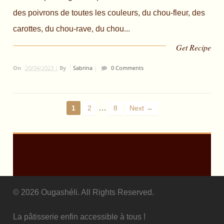
des poivrons de toutes les couleurs, du chou-fleur, des
carottes, du chou-rave, du chou...
Get Recipe
On
20/04/2023 |
By
Sabrina
|
0 Comments
…
1
2
8
Next →
© 2026 Ougashéli. All Rights Reserved.
La pâtisserie enfin accessible à tous !