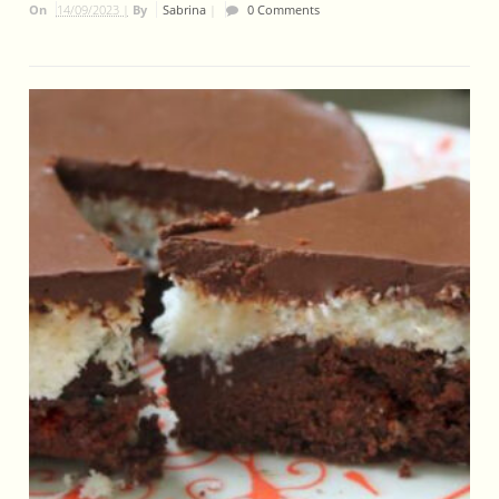
On
14/09/2023 |
By
Sabrina
|
0 Comments