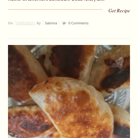
Get Recipe
On
19/05/2023 |
By
Sabrina
|
0 Comments