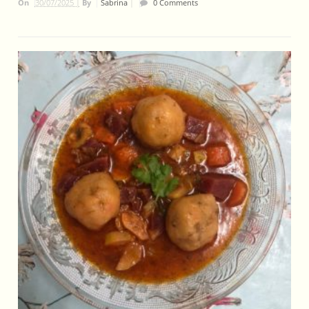
On
30/07/2025 |
By
Sabrina
|
0 Comments