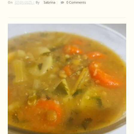
On
07/01/2025 |
By
Sabrina
|
0 Comments