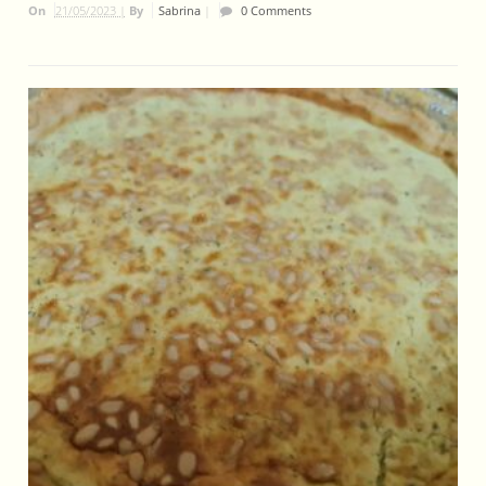
On
21/05/2023 |
By
Sabrina
|
0 Comments