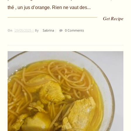
thé , un jus d’orange. Rien ne vaut des...
Get Recipe
On
29/05/2025 |
By
Sabrina
|
0 Comments