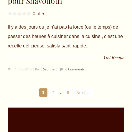
pour Shavouoth
0 of 5
Il y a des jours où je n’ai pas la force (ou le temps) de
passer des heures à cuisiner dans la cuisine , c’est une
recette délicieuse, satisfaisant, rapide...
Get Recipe
On
17/05/2023 |
By
Sabrina
|
0 Comments
…
1
2
8
Next →