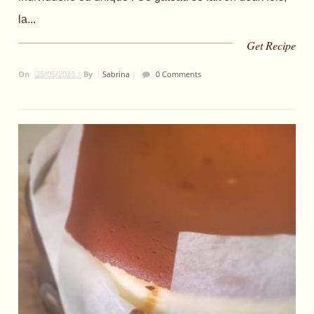
la...
Get Recipe
On
25/05/2023 |
By
Sabrina
|
0 Comments