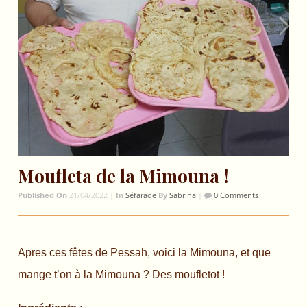
Moufleta de la Mimouna !
Published On
21/04/2022 |
In
Séfarade
By
Sabrina
|
0 Comments
Apres ces fêtes de Pessah, voici la Mimouna, et que
mange t’on à la Mimouna ? Des moufletot !