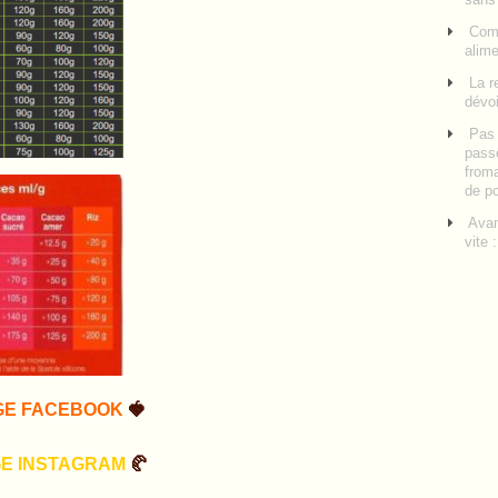
Comm
alime
La r
dévoi
Pas 
pass
froma
de p
Avan
vite 
GE FACEBOOK
🍓
GE INSTAGRAM
🥐