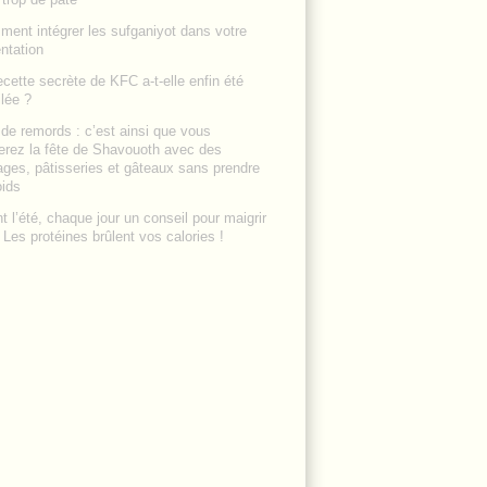
ent intégrer les sufganiyot dans votre
ntation
ecette secrète de KFC a-t-elle enfin été
lée ?
de remords : c’est ainsi que vous
erez la fête de Shavouoth avec des
ges, pâtisseries et gâteaux sans prendre
oids
t l’été, chaque jour un conseil pour maigrir
: Les protéines brûlent vos calories !