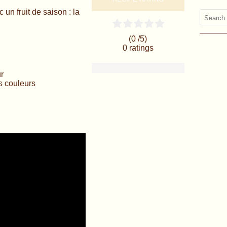
un fruit de saison : la
(0 /
5
)
0
ratings
ur
s couleurs