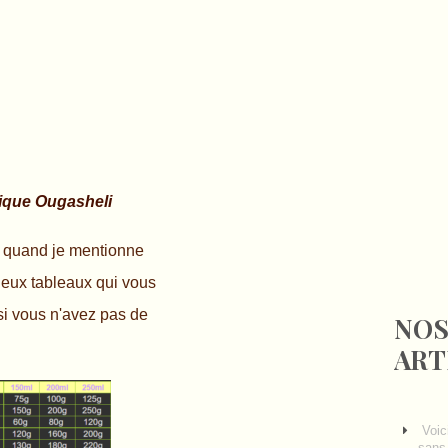
ique Ougasheli
 quand je mentionne
deux tableaux qui vous
si vous n'avez pas de
NOS
ART
Voic
sans 