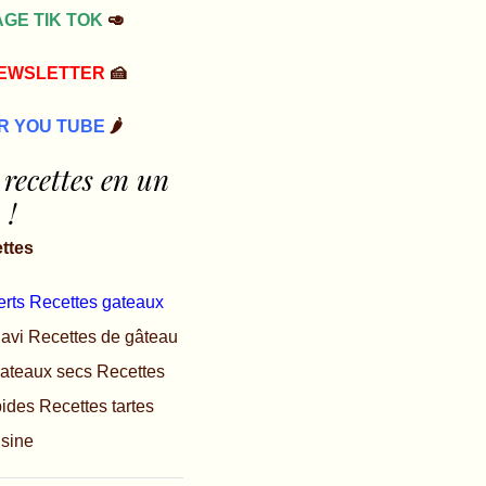
GE TIK TOK
🥑
NEWSLETTER
🍰
R YOU TUBE
🌶️
 recettes en un
 !
ettes
erts
Recettes gateaux
lavi
Recettes de gâteau
gateaux secs
Recettes
pides
Recettes tartes
isine