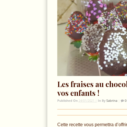
Les fraises au chocol
vos enfants !
Published On
24/01/2021 |
In
By
Sabrina
|
0
Cette recette vous permettra d’offr