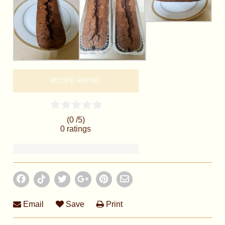
RECIPE RATING
(0 /
5
)
0
ratings
Email
Save
Print