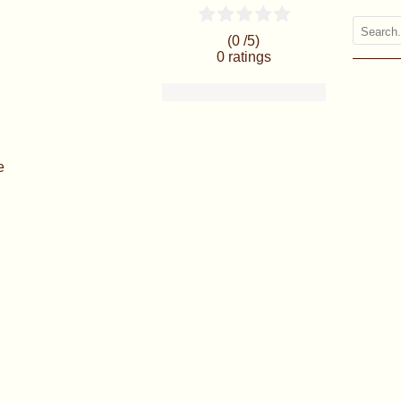
(0 /
5
)
0
ratings
e