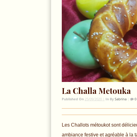
La Challa Metouka
Published On
25/09/2020 |
In
By
Sabrina
|
0
Les Challots métoukot sont délicie
ambiance festive et agréable à la 