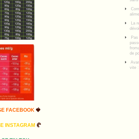
Comm
alime
La r
dévoi
Pas 
pass
froma
de p
Avan
vite 
GE FACEBOOK
🍓
GE INSTAGRAM
🥐