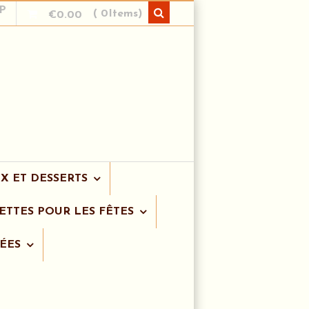
P
( 0Items)
€
0.00
X ET DESSERTS
ETTES POUR LES FÊTES
ÉES