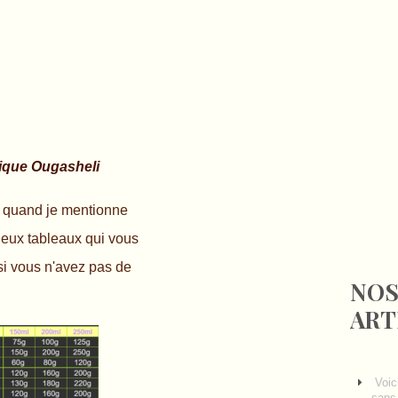
ique Ougasheli
 quand je mentionne
deux tableaux qui vous
si vous n'avez pas de
NOS
ART
Voic
sans 