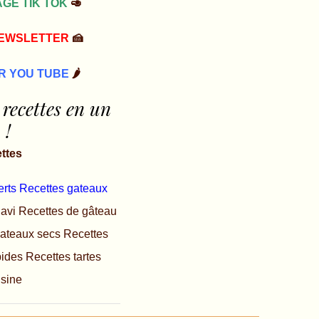
GE TIK TOK
🥑
NEWSLETTER
🍰
R YOU TUBE
🌶️
 recettes en un
 !
ettes
erts
Recettes gateaux
lavi
Recettes de gâteau
gateaux secs
Recettes
pides
Recettes tartes
isine