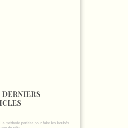
 DERNIERS
ICLES
i la méthode parfaite pour faire les koubés
trop de pâte