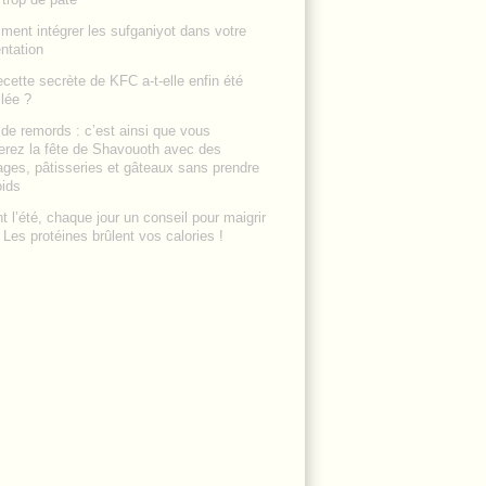
ent intégrer les sufganiyot dans votre
ntation
ecette secrète de KFC a-t-elle enfin été
lée ?
de remords : c’est ainsi que vous
erez la fête de Shavouoth avec des
ges, pâtisseries et gâteaux sans prendre
oids
t l’été, chaque jour un conseil pour maigrir
: Les protéines brûlent vos calories !