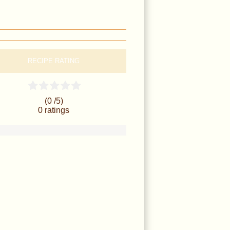
RECIPE RATING
(0 /
5
)
0
ratings