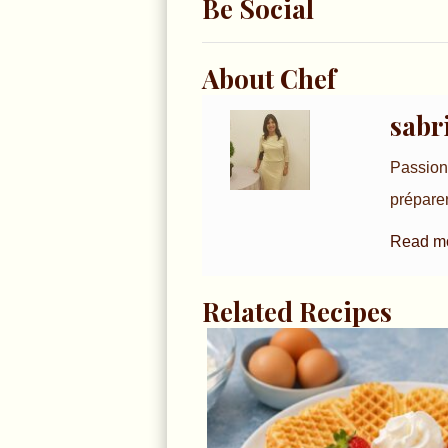
Be Social
About Chef
sabr
Passionn
préparer
Read mor
Related Recipes