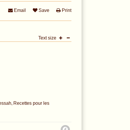
Email
Save
Print
Text size
essah
Recettes pour les