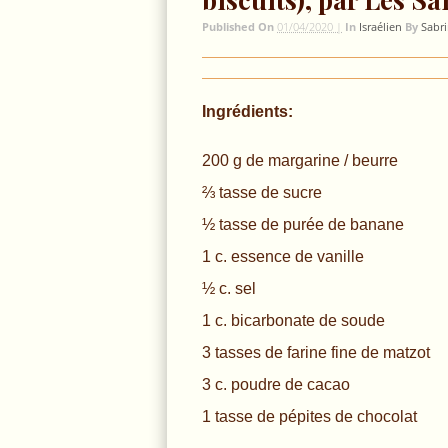
Published On
01/04/2020 |
In
Israélien
By
Sabr
Ingrédients:
200 g de margarine / beurre
⅔ tasse de sucre
½ tasse de purée de banane
1 c. essence de vanille
½ c. sel
1 c. bicarbonate de soude
3 tasses de farine fine de matzot
3 c. poudre de cacao
1 tasse de pépites de chocolat