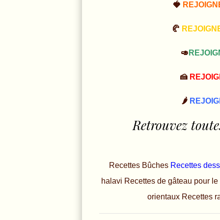
🍓
REJOIGN
🥐
REJOIGN
🥑
REJOIG
🍰
REJOI
🌶️
REJOIG
Retrouvez toutes
Recettes Bûches
Recettes dess
halavi
Recettes de gâteau pour le 
orientaux
Recettes r