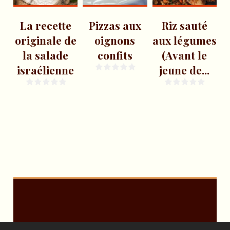
La recette
Pizzas aux
Riz sauté
originale de
oignons
aux légumes
f
la salade
confits
(Avant le
israélienne
jeune de...
a