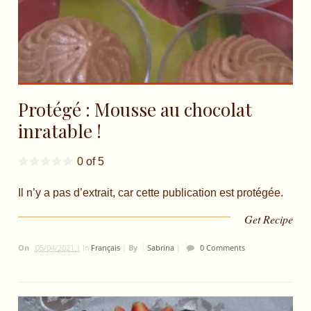
Protégé : Mousse au chocolat
inratable !
0 of 5
Il n’y a pas d’extrait, car cette publication est protégée.
Get Recipe
On
05/04/2021 |
In
Français
|
By
Sabrina
|
0 Comments