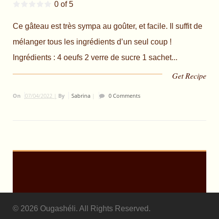
0 of 5
Ce gâteau est très sympa au goûter, et facile. Il suffit de
mélanger tous les ingrédients d’un seul coup !
Ingrédients : 4 oeufs 2 verre de sucre 1 sachet...
Get Recipe
On
07/04/2022 |
By
Sabrina
|
0 Comments
© 2026 Ougashéli. All Rights Reserved.